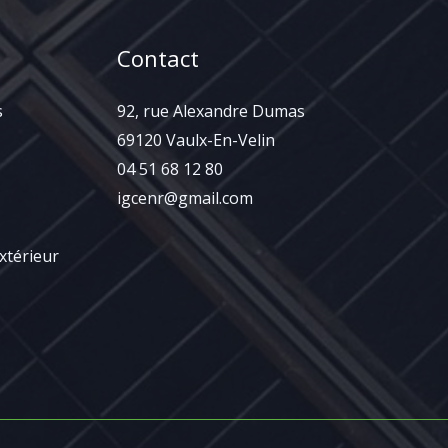
Contact
s
92, rue Alexandre Dumas
69120 Vaulx-En-Velin
04 51 68 12 80
igcenr@gmail.com
extérieur